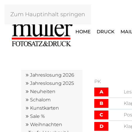
Zum Hauptinhalt springen
HOME
DRUCK
MAI
Jahreslosung 2026
PK
Jahreslosung 2025
Neuheiten
A
Les
Schalom
B
Kla
Kunstkarten
C
Pos
Sale %
Weihnachten
D
Kla