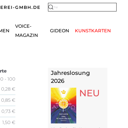
KEREI-GMBH.DE
Type 2 or more characters for results.
VOICE-
MEN
GIDEON
KUNSTKARTEN
MAGAZIN
rte
Jahreslosung
0 - 100
2026
0,28 €
NEU
0,85 €
0,73 €
1,50 €