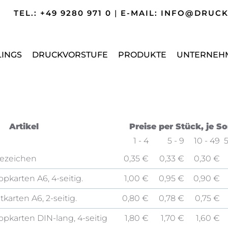
TEL.: +49 9280 971 0
|
E-MAIL: INFO@DRUC
LINGS
DRUCKVORSTUFE
PRODUKTE
UNTERNEH
Artikel
Preise per Stück, je So
1 - 4
5 - 9
10 - 49
5
ezeichen
0,35 €
0,33 €
0,30 €
ppkarten A6, 4-seitig.
1,00 €
0,95 €
0,90 €
tkarten A6, 2-seitig.
0,80 €
0,78 €
0,75 €
ppkarten DIN-lang, 4-seitig
1,80 €
1,70 €
1,60 €