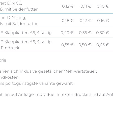
ert DIN C6,
0,12 €
0,11 €
0,10 €
ß, mit Seidenfutter
ert DIN-lang,
0,18 €
0,17 €
0,16 €
ß, mit Seidenfutter
E Klappkarten A6, 4-seitig.
0,40 €
0,35 €
0,30 €
E Klappkarten A6, 4-seitig.
0,55 €
0,50 €
0,45 €
 EIndruck
orie
tehen sich inklusive gesetzlicher Mehrwertsteuer.
andkosten.
ils portogünstigste Variante gewählt.
hlen auf Anfrage. Individuelle Texteindrucke sind auf An