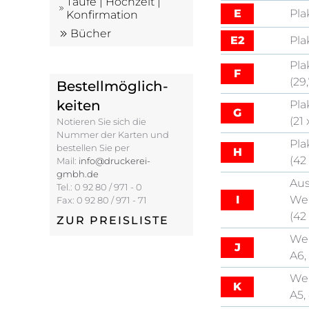
Taufe | Hochzeit |
E
Pla
Konfirmation
Bücher
E2
Pla
Pla
F
(29
Bestell­möglich­
keiten
Pla
G
(21
Notieren Sie sich die
Nummer der Karten und
Pla
bestellen Sie per
H
(42
Mail:
info@druckerei-
gmbh.de
Au
Tel.: 0 92 80 / 971 - 0
I
Wei
Fax: 0 92 80 / 971 - 71
(42
ZUR PREISLISTE
Wei
J
A6,
Wei
K
A5,