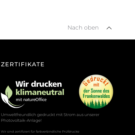
Nach oben
ZERTIFIKATE
Umweltfreundlich gedruckt mit Strom aus unserer
Photovoltaik-Anlage!
Wir sind zertifiziert für farbverbindliche Prüfdrucke