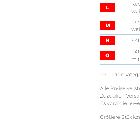
Kuv
L
wei
Kuv
M
wei
N
SAL
SAL
O
mit
PK = Preiskateg
Alle Preise vers
Zuzüglich Vers
Es wird die jewe
Größere Stückza